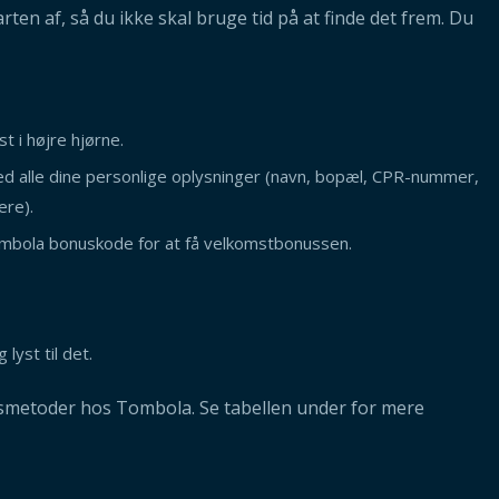
rten af, så du ikke skal bruge tid på at finde det frem. Du
 i højre hjørne.
 med alle dine personlige oplysninger (navn, bopæl, CPR-nummer,
ere).
mbola bonuskode for at få velkomstbonussen.
 lyst til det.
gsmetoder hos Tombola. Se tabellen under for mere