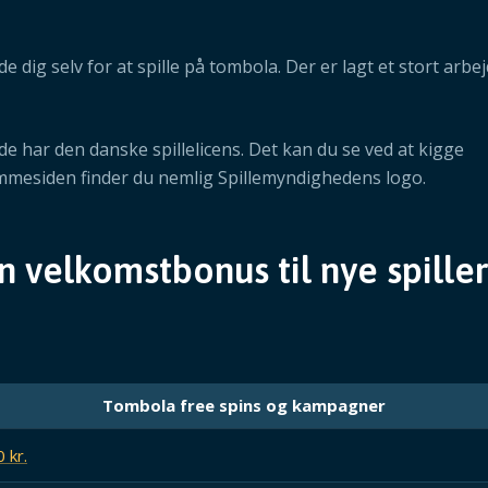
dig selv for at spille på tombola. Der er lagt et stort arbej
de har den danske spillelicens. Det kan du se ved at kigge
mmesiden finder du nemlig Spillemyndighedens logo.
 velkomstbonus til nye spille
Tombola free spins og kampagner
 kr.