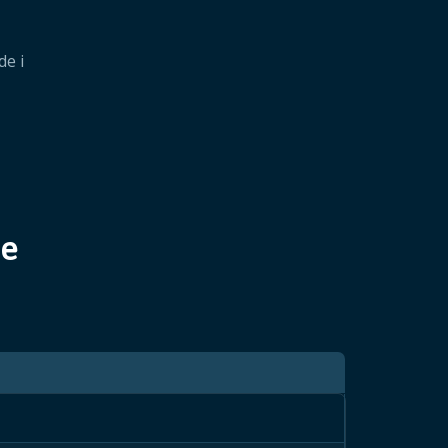
de i
re