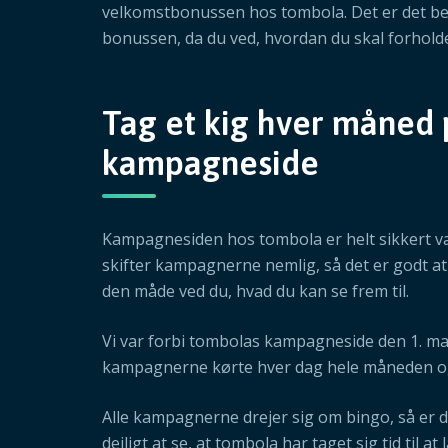
velkomstbonussen hos tombola. Det er det beds
bonussen, da du ved, hvordan du skal forhold
Tag et kig hver måned
kampagneside
Kampagnesiden hos tombola er helt sikkert v
skifter kampagnerne nemlig, så det er godt at 
den måde ved du, hvad du kan se frem til.
Vi var forbi tombolas kampagneside den 1. mar
kampagnerne kørte hver dag hele måneden o
Alle kampagnerne drejer sig om bingo, så er du 
dejligt at se, at tombola har taget sig tid til 