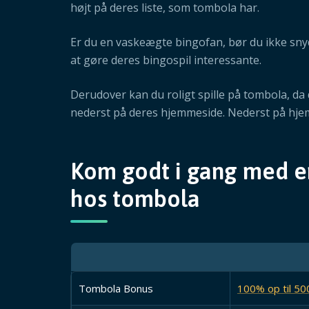
højt på deres liste, som tombola har.
Er du en vaskeægte bingofan, bør du ikke snyde 
at gøre deres bingospil interessante.
Derudover kan du roligt spille på tombola, da 
nederst på deres hjemmeside. Nederst på hje
Kom godt i gang med en
hos tombola
Tombola Bonus
100% op til 500