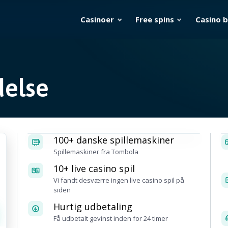
Casinoer
Free spins
Casino 
else
100+ danske spillemaskiner
Spillemaskiner fra Tombola
10+ live casino spil
Vi fandt desværre ingen live casino spil på
siden
Hurtig udbetaling
Få udbetalt gevinst inden for 24 timer