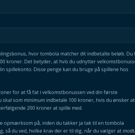
ingsbonus, hvor tombola matcher dit indbetalte beløb. Du 
500 kroner. Det betyder, at hvis du udnytter velkomstbonus
 din spillekonto. Disse penge kan du bruge på spillene hos
oner for at få fat i velkomstbonussen ved din første
n du skal som minimum indbetale 100 kroner, hvis du ønsker at
terfølgende 200 kroner at spille med.
ære opmærksom på, inden du takker ja tak til en tombola
 så du ved, hvilke krav der er til dig, når du vælger at mod