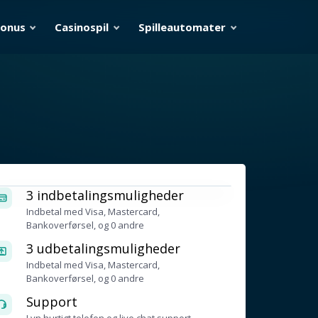
bonus
Casinospil
Spilleautomater
3 indbetalingsmuligheder
Indbetal med Visa, Mastercard,
Bankoverførsel, og 0 andre
3 udbetalingsmuligheder
Indbetal med Visa, Mastercard,
Bankoverførsel, og 0 andre
Support