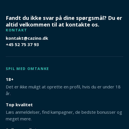
Fandt du ikke svar på dine spørgsmål? Du er
altid velkommen til at kontakte os.
KONTAKT
kontakt@cazino.dk
+45 52 75 37 93
SPIL MED OMTANKE
18+
Det er ikke muligt at oprette en profil, hvis du er under 18
år.
Top kvalitet
Læs anmeldelser, find kampagner, de bedste bonusser og
meget mere.