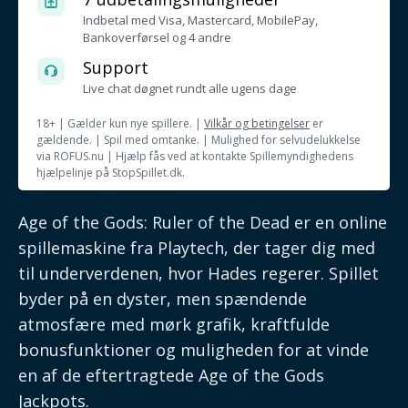
Indbetal med Visa, Mastercard, MobilePay,
Bankoverførsel og 4 andre
Support
Live chat døgnet rundt alle ugens dage
18+ | Gælder kun nye spillere. |
Vilkår og betingelser
er
gældende. | Spil med omtanke. | Mulighed for selvudelukkelse
via ROFUS.nu | Hjælp fås ved at kontakte Spillemyndighedens
hjælpelinje på StopSpillet.dk.
Age of the Gods: Ruler of the Dead er en online
spillemaskine fra Playtech, der tager dig med
til underverdenen, hvor Hades regerer. Spillet
byder på en dyster, men spændende
atmosfære med mørk grafik, kraftfulde
bonusfunktioner og muligheden for at vinde
en af de eftertragtede Age of the Gods
Jackpots.