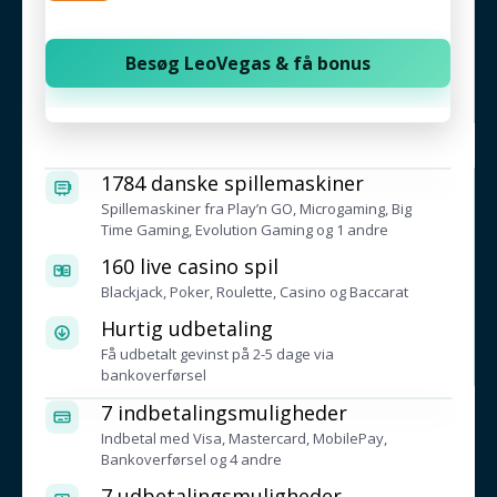
Besøg LeoVegas & få bonus
1784 danske spillemaskiner
Spillemaskiner fra Play’n GO, Microgaming, Big
Time Gaming, Evolution Gaming og 1 andre
160 live casino spil
Blackjack, Poker, Roulette, Casino og Baccarat
Hurtig udbetaling
Få udbetalt gevinst på 2-5 dage via
bankoverførsel
7 indbetalingsmuligheder
Indbetal med Visa, Mastercard, MobilePay,
Bankoverførsel og 4 andre
7 udbetalingsmuligheder