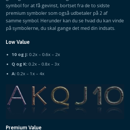
symbol for at få gevinst, bortset fra de to sidste
premium symboler som også udbetaler på 2 af
samme symbol. Herunder kan du se hvad du kan vinde
på symbolerne, du skal gange det med din indsats.
Low Value
10 og J:
0.2x – 0.6x – 2x
Q og K:
0.2x – 0.8x – 3x
A:
0.2x – 1x – 4x
Premium Value