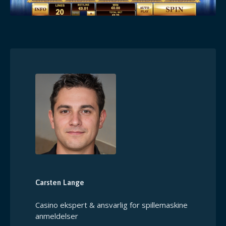
Carsten Lange
Casino ekspert & ansvarlig for spillemaskine
anmeldelser