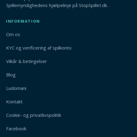
Spillemyndighedens hjælpelinje på StopSpillet.dk.
INFORMATION
Om os
KYC og verificering af spilkonto
Vilkår & betingelser
Blog
Ludomani
Kontakt
Cookie- og privatlivspolitik
Facebook