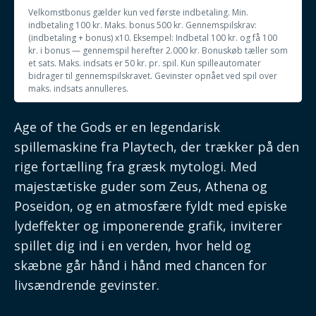
Velkomstbonus gælder kun ved første indbetaling. Min.
indbetaling 100 kr. Maks. bonus 500 kr. Gennemspilskrav:
(indbetaling + bonus) x10. Eksempel: Indbetal 100 kr. og få 100
kr. i bonus — gennemspil herefter 2.000 kr. Bonuskøb tæller som
et sats. Maks. indsats er 50 kr. pr. spil. Kun spilleautomater
bidrager til gennemspilskravet. Gevinster opnået ved spil over
maks. indsats annulleres.
Age of the Gods er en legendarisk
spillemaskine fra Playtech, der trækker på den
rige fortælling fra græsk mytologi. Med
majestætiske guder som Zeus, Athena og
Poseidon, og en atmosfære fyldt med episke
lydeffekter og imponerende grafik, inviterer
spillet dig ind i en verden, hvor held og
skæbne går hånd i hånd med chancen for
livsændrende gevinster.