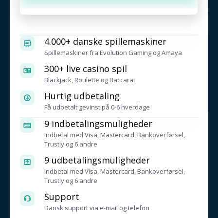
4.000+ danske spillemaskiner
Spillemaskiner fra Evolution Gaming og Amaya
300+ live casino spil
Blackjack, Roulette og Baccarat
Hurtig udbetaling
Få udbetalt gevinst på 0-6 hverdage
9 indbetalingsmuligheder
Indbetal med Visa, Mastercard, Bankoverførsel,
Trustly og 6 andre
9 udbetalingsmuligheder
Indbetal med Visa, Mastercard, Bankoverførsel,
Trustly og 6 andre
Support
Dansk support via e-mail og telefon