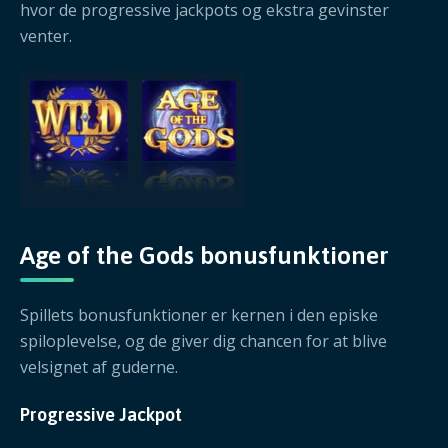
hvor de progressive jackpots og ekstra gevinster
venter.
Age of the Gods bonusfunktioner
Spillets bonusfunktioner er kernen i den episke
spiloplevelse, og de giver dig chancen for at blive
velsignet af guderne.
Progressive Jackpot