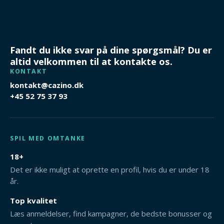
Fandt du ikke svar på dine spørgsmål? Du er
altid velkommen til at kontakte os.
KONTAKT
kontakt@cazino.dk
+45 52 75 37 93
SPIL MED OMTANKE
18+
Det er ikke muligt at oprette en profil, hvis du er under 18
år.
Top kvalitet
Læs anmeldelser, find kampagner, de bedste bonusser og