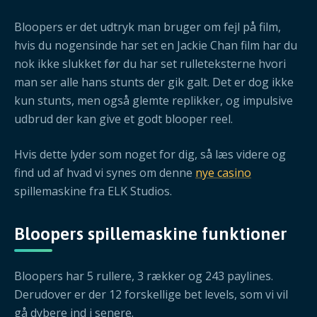
Bloopers er det udtryk man bruger om fejl på film,
hvis du nogensinde har set en Jackie Chan film har du
nok ikke slukket før du har set rulleteksterne hvori
man ser alle hans stunts der gik galt. Det er dog ikke
kun stunts, men også glemte replikker, og impulsive
udbrud der kan give et godt blooper reel.
Hvis dette lyder som noget for dig, så læs videre og
find ud af hvad vi synes om denne
nye casino
spillemaskine fra ELK Studios.
Bloopers spillemaskine funktioner
Bloopers har 5 rullere, 3 rækker og 243 paylines.
Derudover er der 12 forskellige bet levels, som vi vil
gå dybere ind i senere.