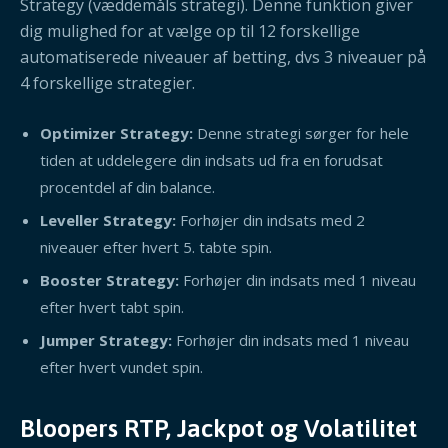
Strategy (væddemåls strategi). Denne funktion giver
dig mulighed for at vælge op til 12 forskellige
automatiserede niveauer af betting, dvs 3 niveauer på
4 forskellige strategier.
Optimizer Strategy:
Denne strategi sørger for hele
tiden at uddelegere din indsats ud fra en forudsat
procentdel af din balance.
Leveller Strategy:
Forhøjer din indsats med 2
niveauer efter hvert 5. tabte spin.
Booster Strategy:
Forhøjer din indsats med 1 niveau
efter hvert tabt spin.
Jumper Strategy:
Forhøjer din indsats med 1 niveau
efter hvert vundet spin.
Bloopers RTP, Jackpot og Volatilitet