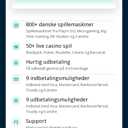
800+ danske spillemaskiner
Spillemaskiner fra Play’n GO, Microgaming, Big
Time Gaming, Elk Studios og 3 andre
50+ live casino spil
Blackjack, Poker, Roulette, Casino og Baccarat
Hurtig udbetaling
Få udbetalt gevinst på 0-6 hverdage
9 indbetalingsmuligheder
Indbetal med Visa, Mastercard, Bankoverførsel,
Trustly og 6 andre
9 udbetalingsmuligheder
Indbetal med Visa, Mastercard, Bankoverførsel,
Trustly og 6 andre
Support
Mail support døgnet rundt via