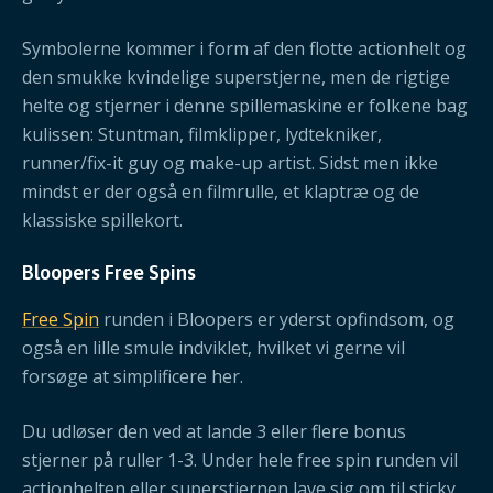
Symbolerne kommer i form af den flotte actionhelt og
den smukke kvindelige superstjerne, men de rigtige
helte og stjerner i denne spillemaskine er folkene bag
kulissen: Stuntman, filmklipper, lydtekniker,
runner/fix-it guy og make-up artist. Sidst men ikke
mindst er der også en filmrulle, et klaptræ og de
klassiske spillekort.
Bloopers Free Spins
Free Spin
runden i Bloopers er yderst opfindsom, og
også en lille smule indviklet, hvilket vi gerne vil
forsøge at simplificere her.
Du udløser den ved at lande 3 eller flere bonus
stjerner på ruller 1-3. Under hele free spin runden vil
actionhelten eller superstjernen lave sig om til sticky