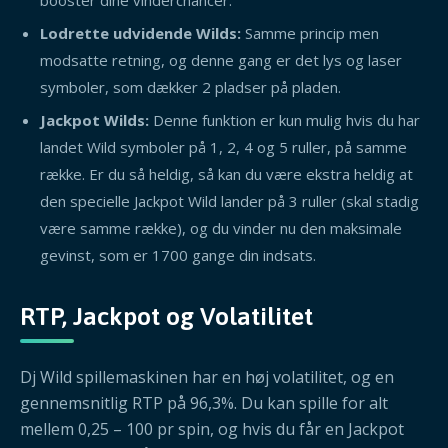
booster dine vinderchancer.
Lodrette udvidende Wilds:
Samme princip men
modsatte retning, og denne gang er det lys og laser
symboler, som dækker 2 pladser på pladen.
Jackpot Wilds:
Denne funktion er kun mulig hvis du har
landet Wild symboler på 1, 2, 4 og 5 ruller, på samme
række. Er du så heldig, så kan du være ekstra heldig at
den specielle Jackpot Wild lander på 3 ruller (skal stadig
være samme række), og du vinder nu den maksimale
gevinst, som er 1700 gange din indsats.
RTP, Jackpot og Volatilitet
Dj Wild spillemaskinen har en høj volatilitet, og en
gennemsnitlig RTP på 96,3%. Du kan spille for alt
mellem 0,25 – 100 pr spin, og hvis du får en Jackpot