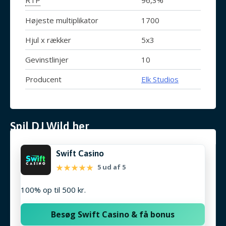
RTP
96,3%
Højeste multiplikator
1700
Hjul x rækker
5x3
Gevinstlinjer
10
Producent
Elk Studios
Spil DJ Wild her
Swift Casino
5 ud af 5
100% op til 500 kr.
Besøg Swift Casino & få bonus