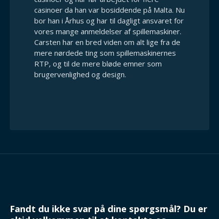
casinoer da han var bosiddende på Malta. Nu
bor han i Århus og har til dagligt ansvaret for
vores mange anmeldelser af spillemaskiner.
Carsten har en bred viden om alt lige fra de
mere nørdede ting som spillemaskinernes
RTP, og til de mere bløde emner som
brugervenlighed og design.
Fandt du ikke svar på dine spørgsmål? Du er