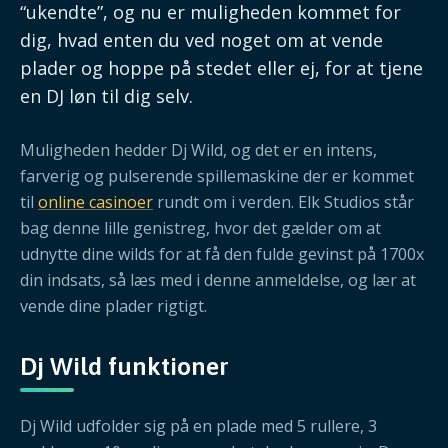
“ukendte”, og nu er muligheden kommet for
dig, hvad enten du ved noget om at vende
plader og hoppe på stedet eller ej, for at tjene
en DJ løn til dig selv.
Muligheden hedder Dj Wild, og det er en intens,
farverig og pulserende spillemaskine der er kommet
til
online casinoer
rundt om i verden. Elk Studios står
bag denne lille genistreg, hvor det gælder om at
udnytte dine wilds for at få den fulde gevinst på 1700x
din indsats, så læs med i denne anmeldelse, og lær at
vende dine plader rigtigt.
Dj Wild funktioner
Dj Wild udfolder sig på en plade med 5 rullere, 3