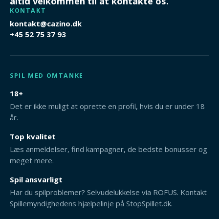
altid velkommen til at kontakte os.
KONTAKT
kontakt@cazino.dk
+45 52 75 37 93
SPIL MED OMTANKE
18+
Det er ikke muligt at oprette en profil, hvis du er under 18
år.
Top kvalitet
Læs anmeldelser, find kampagner, de bedste bonusser og
meget mere.
Spil ansvarligt
Har du spilproblemer? Selvudelukkelse via ROFUS. Kontakt
Spillemyndighedens hjælpelinje på StopSpillet.dk.