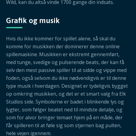
Wild, kan du altså vinde 1700 gange din indsats.
Grafik og musik
Hvis du ikke kommer for spillet alene, så skal du
komme for musikken der dominerer denne online
spillemaskine. Musikken er ekstremt gennemført,
med tunge, svedige og pulserende beats, der kan få
selv den mest passive spiller til at sidde og vippe med
foden, også selvom du ikke nødvendigvis er til denne
type musik i hverdagen. Designet er tydeligvis bygget
op omkring musikken, og det er et smart valg fra Elk
Studios side. Symbolerne er badet i blinkende lys og
lygter, som følger beatet ned til mindste detalje, og
som for alvor bringer temaet hjem på en måde, der
får spilleren til at føle sig som stjernen bag pulten,
hele vejen igennem.