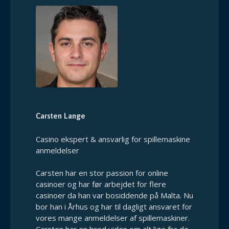
Carsten Lange
Casino ekspert & ansvarlig for spillemaskine
anmeldelser
Carsten har en stor passion for online
casinoer og har før arbejdet for flere
casinoer da han var bosiddende på Malta. Nu
bor han i Århus og har til dagligt ansvaret for
vores mange anmeldelser af spillemaskiner.