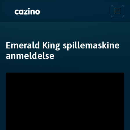
Gå
til
Menu
indhold
Emerald King spillemaskine
anmeldelse