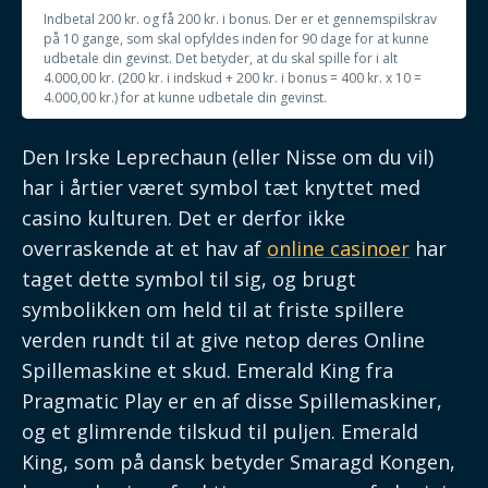
Indbetal 200 kr. og få 200 kr. i bonus. Der er et gennemspilskrav
på 10 gange, som skal opfyldes inden for 90 dage for at kunne
udbetale din gevinst. Det betyder, at du skal spille for i alt
4.000,00 kr. (200 kr. i indskud + 200 kr. i bonus = 400 kr. x 10 =
4.000,00 kr.) for at kunne udbetale din gevinst.
Den Irske Leprechaun (eller Nisse om du vil)
har i årtier været symbol tæt knyttet med
casino kulturen. Det er derfor ikke
overraskende at et hav af
online casinoer
har
taget dette symbol til sig, og brugt
symbolikken om held til at friste spillere
verden rundt til at give netop deres Online
Spillemaskine et skud. Emerald King fra
Pragmatic Play er en af disse Spillemaskiner,
og et glimrende tilskud til puljen. Emerald
King, som på dansk betyder Smaragd Kongen,