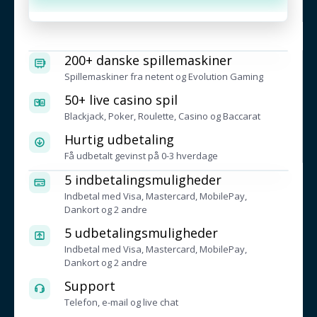
200+ danske spillemaskiner
Spillemaskiner fra netent og Evolution Gaming
50+ live casino spil
Blackjack, Poker, Roulette, Casino og Baccarat
Hurtig udbetaling
Få udbetalt gevinst på 0-3 hverdage
5 indbetalingsmuligheder
Indbetal med Visa, Mastercard, MobilePay,
Dankort og 2 andre
5 udbetalingsmuligheder
Indbetal med Visa, Mastercard, MobilePay,
Dankort og 2 andre
Support
Telefon, e-mail og live chat