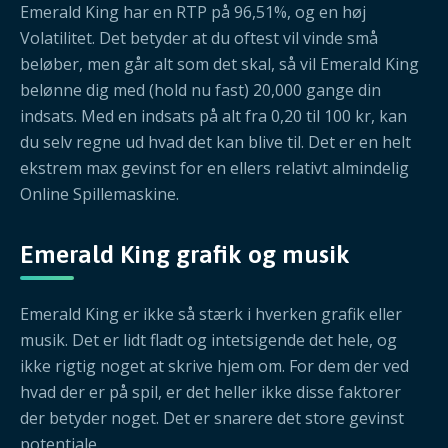
Emerald King har en RTP på 96,51%, og en høj
Volatilitet. Det betyder at du oftest vil vinde små
beløber, men går alt som det skal, så vil Emerald King
belønne dig med (hold nu fast) 20,000 gange din
indsats. Med en indsats på alt fra 0,20 til 100 kr, kan
du selv regne ud hvad det kan blive til. Det er en helt
ekstrem max gevinst for en ellers relativt almindelig
Online Spillemaskine.
Emerald King grafik og musik
Emerald King er ikke så stærk i hverken grafik eller
musik. Det er lidt fladt og intetsigende det hele, og
ikke rigtig noget at skrive hjem om. For dem der ved
hvad der er på spil, er det heller ikke disse faktorer
der betyder noget. Det er snarere det store gevinst
potentiale.