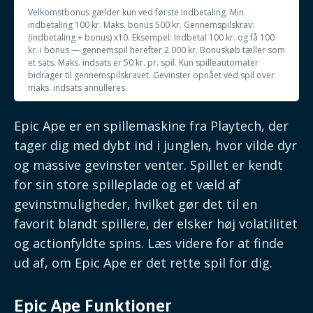
Velkomstbonus gælder kun ved første indbetaling. Min.
indbetaling 100 kr. Maks. bonus 500 kr. Gennemspilskrav:
(indbetaling + bonus) x10. Eksempel: Indbetal 100 kr. og få 100
kr. i bonus — gennemspil herefter 2.000 kr. Bonuskøb tæller som
et sats. Maks. indsats er 50 kr. pr. spil. Kun spilleautomater
bidrager til gennemspilskravet. Gevinster opnået ved spil over
maks. indsats annulleres.
Epic Ape er en spillemaskine fra Playtech, der
tager dig med dybt ind i junglen, hvor vilde dyr
og massive gevinster venter. Spillet er kendt
for sin store spilleplade og et væld af
gevinstmuligheder, hvilket gør det til en
favorit blandt spillere, der elsker høj volatilitet
og actionfyldte spins. Læs videre for at finde
ud af, om Epic Ape er det rette spil for dig.
Epic Ape Funktioner