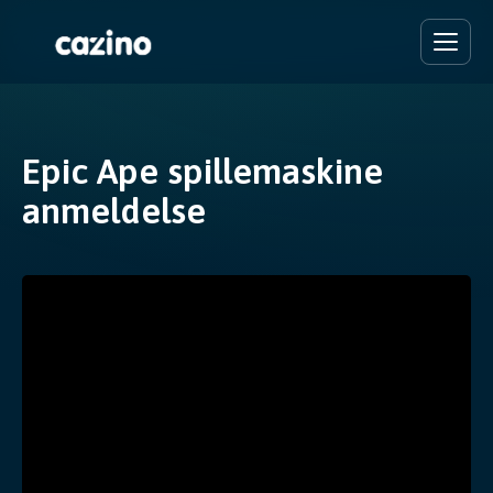
Gå
til
Menu
indhold
Epic Ape spillemaskine
anmeldelse