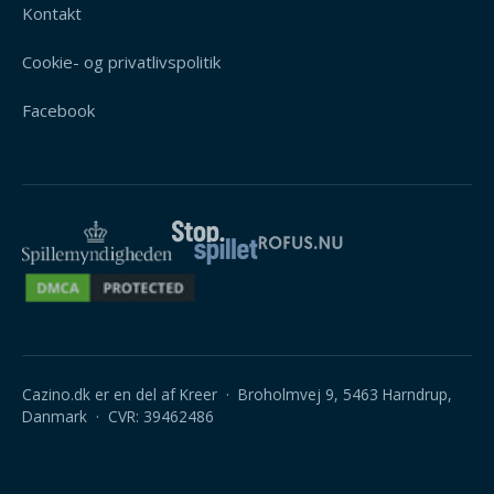
Kontakt
Cookie- og privatlivspolitik
Facebook
Cazino.dk er en del af Kreer · Broholmvej 9, 5463 Harndrup,
Danmark · CVR: 39462486