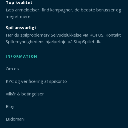
Top kvalitet
Læs anmeldelser, find kampagner, de bedste bonusser og
meget mere.
Spil ansvarligt
Har du spilproblemer? Selvudelukkelse via ROFUS. Kontakt
Spillemyndighedens hjælpelinje på StopSpillet.dk.
INFORMATION
Om os
KYC og verificering af spilkonto
Vilkår & betingelser
Blog
Ludomani