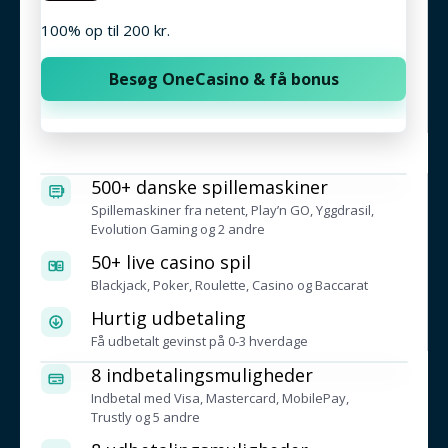
100% op til 200 kr.
Besøg OneCasino & få bonus
500+ danske spillemaskiner
Spillemaskiner fra netent, Play’n GO, Yggdrasil,
Evolution Gaming og 2 andre
50+ live casino spil
Blackjack, Poker, Roulette, Casino og Baccarat
Hurtig udbetaling
Få udbetalt gevinst på 0-3 hverdage
8 indbetalingsmuligheder
Indbetal med Visa, Mastercard, MobilePay,
Trustly og 5 andre