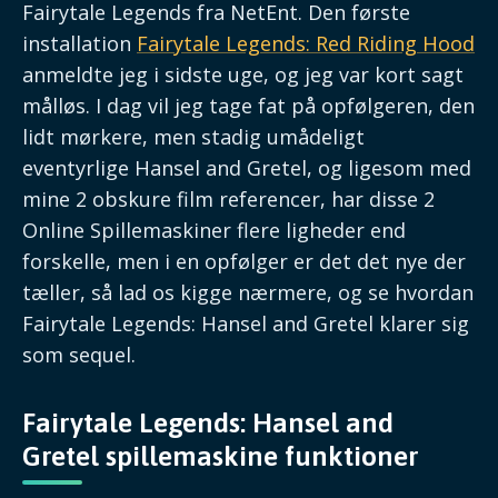
Fairytale Legends fra NetEnt. Den første
installation
Fairytale Legends: Red Riding Hood
anmeldte jeg i sidste uge, og jeg var kort sagt
målløs. I dag vil jeg tage fat på opfølgeren, den
lidt mørkere, men stadig umådeligt
eventyrlige Hansel and Gretel, og ligesom med
mine 2 obskure film referencer, har disse 2
Online Spillemaskiner flere ligheder end
forskelle, men i en opfølger er det det nye der
tæller, så lad os kigge nærmere, og se hvordan
Fairytale Legends: Hansel and Gretel klarer sig
som sequel.
Fairytale Legends: Hansel and
Gretel spillemaskine funktioner