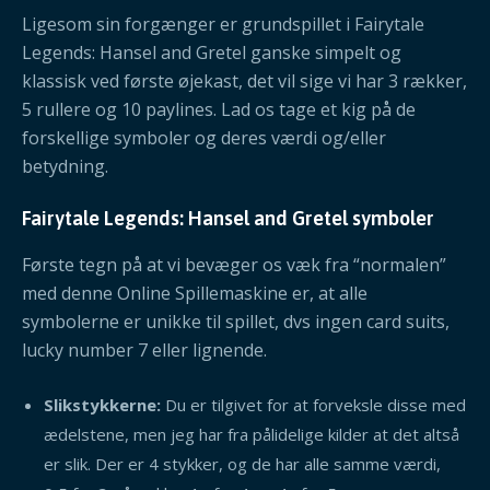
Ligesom sin forgænger er grundspillet i Fairytale
Legends: Hansel and Gretel ganske simpelt og
klassisk ved første øjekast, det vil sige vi har 3 rækker,
5 rullere og 10 paylines. Lad os tage et kig på de
forskellige symboler og deres værdi og/eller
betydning.
Fairytale Legends: Hansel and Gretel symboler
Første tegn på at vi bevæger os væk fra “normalen”
med denne Online Spillemaskine er, at alle
symbolerne er unikke til spillet, dvs ingen card suits,
lucky number 7 eller lignende.
Slikstykkerne:
Du er tilgivet for at forveksle disse med
ædelstene, men jeg har fra pålidelige kilder at det altså
er slik. Der er 4 stykker, og de har alle samme værdi,