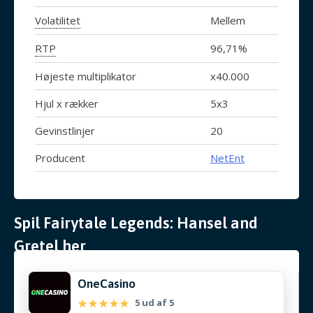
Volatilitet
Mellem
RTP
96,71%
Højeste multiplikator
x40.000
Hjul x rækker
5x3
Gevinstlinjer
20
Producent
NetEnt
Spil Fairytale Legends: Hansel and
Gretel her
OneCasino
5 ud af 5