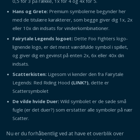
0,5 for 3 på række, 1x for 4 og 4x for 5.
Hans og Grete:
Premium symbolerne begynder her
med de titulære karakterer, som begge giver dig 1x, 2x
eller 10x din indsats for vinderkombinationer.
Fairytale Legends logoet:
Dette Foo Fighters logo-
lignende logo, er det mest værdifulde symbol i spillet,
og giver dig en gevinst på enten 2x, 6x eller 40x din
indsats.
Scatterkisten:
Ligesom vi kender den fra Fairytale
Legends: Red Riding Hood
(LINK?)
, dette er
Scattersymbolet
De vilde hvide Duer:
Wild symbolet er de søde små
fugle (er det duer?) som erstatter alle symboler på nær
Scatter.
Nu er du forhåbentlig ved at have et overblik over