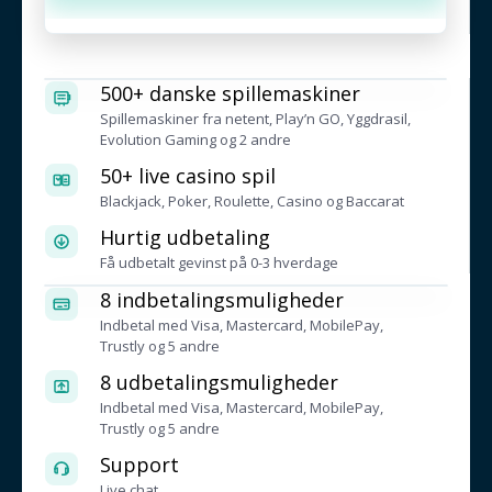
500+ danske spillemaskiner
Spillemaskiner fra netent, Play’n GO, Yggdrasil,
Evolution Gaming og 2 andre
50+ live casino spil
Blackjack, Poker, Roulette, Casino og Baccarat
Hurtig udbetaling
Få udbetalt gevinst på 0-3 hverdage
8 indbetalingsmuligheder
Indbetal med Visa, Mastercard, MobilePay,
Trustly og 5 andre
8 udbetalingsmuligheder
Indbetal med Visa, Mastercard, MobilePay,
Trustly og 5 andre
Support
Live chat