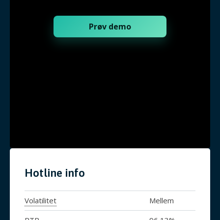
Prøv demo
Hotline info
Volatilitet
Mellem