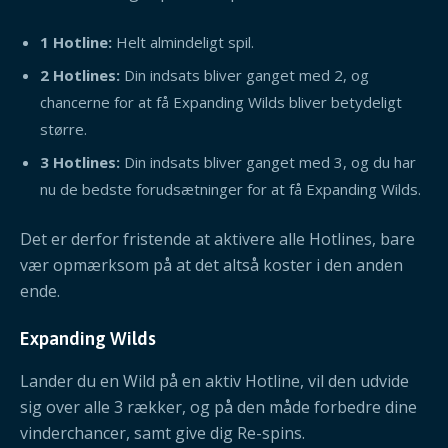
1 Hotline:
Helt almindeligt spil.
2 Hotlines:
Din indsats bliver ganget med 2, og
chancerne for at få Expanding Wilds bliver betydeligt
større.
3 Hotlines:
Din indsats bliver ganget med 3, og du har
nu de bedste forudsætninger for at få Expanding Wilds.
Det er derfor fristende at aktivere alle Hotlines, bare
vær opmærksom på at det altså koster i den anden
ende.
Expanding Wilds
Lander du en Wild på en aktiv Hotline, vil den udvide
sig over alle 3 rækker, og på den måde forbedre dine
vinderchancer, samt give dig Re-spins.