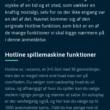
stykke af en tid og et sted, som vækker en
kraftig nostalgi, selv for os der ikke engang var
en del af det. Navnet kommer sig af den
originale Hotline funktion, som blot er en af
de mange funktioner vi skal kigge nærmere på
i denne anmeldelse.
Hotline spillemaskine funktioner
Hotline er, i essens, et 3×5 Slot med 30 gevinstlinjer,
men der er meget mere end hvad man ser på
overfladen. Du vælger som sædvanlig hvad du vil
satse, og afhængigt af hvor du spiller kan du vælge
mellem rigtige penge og mønter at satse. En autoplay
er der selvfølgelig også, og her kan du vælge op til
1000 automatiske spins, i fald du har penge nok til