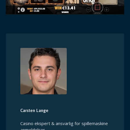
Carsten Lange
Casino ekspert & ansvarlig for spillemaskine
anmeldelser