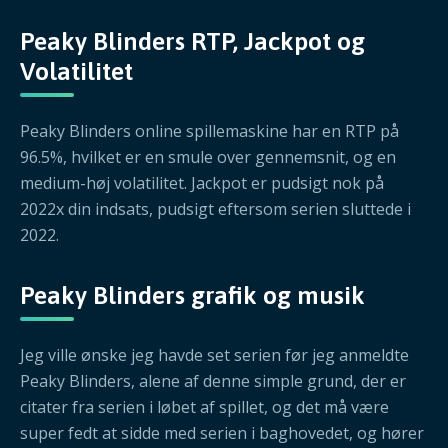
Peaky Blinders RTP, Jackpot og
Volatilitet
Peaky Blinders online spillemaskine har en RTP på
96.5%, hvilket er en smule over gennemsnit, og en
medium-høj volatilitet. Jackpot er pudsigt nok på
2022x din indsats, pudsigt eftersom serien sluttede i
2022.
Peaky Blinders grafik og musik
Jeg ville ønske jeg havde set serien før jeg anmeldte
Peaky Blinders, alene af denne simple grund, der er
citater fra serien i løbet af spillet, og det må være
super fedt at sidde med serien i baghovedet, og hører