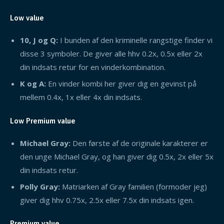
Low value
10, J og Q:
I bunden af den kriminelle rangstige finder vi
disse 3 symboler. De giver alle hhv 0.2x, 0.5x eller 2x
din indsats retur for en vinderkombination.
K og A:
En vinder kombi her giver dig en gevinst på
mellem 0.4x, 1x eller 4x din indsats.
Low Premium value
Michael Gray:
Den første af de originale karakterer er
den unge Michael Gray, og han giver dig 0.5x, 2x eller 5x
din indsats retur.
Polly Gray:
Matriarken af Gray familien (formoder jeg)
giver dig hhv 0.75x, 2.5x eller 7.5x din indsats igen.
Premium value