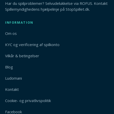
Har du spilproblemer? Selvudelukkelse via ROFUS. Kontakt
Spillemyndighedens hjælpelinje på StopSpillet.dk.
INFORMATION
Om os
KYC og verificering af spilkonto
Vilkår & betingelser
Blog
Ludomani
Kontakt
Cookie- og privatlivspolitik
Facebook