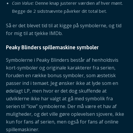
Coin Value:
Denne knap justerer værdien af hver mønt.
Begge de 2 sidstnævnte påvirker dit total bet.
Så er det blevet tid til at kigge på symbolerne, og tid
for mig til at tjekke IMDb.
Peaky Blinders spillemaskine symboler
Symbolerne i Peaky Blinders består af henholdsvis
kort-symboler og originale karakterer fra serien,
foruden en række bonus symboler, som æstetisk
passer ind i temaet. Jeg ønsker ikke at lyde som en
ødelagt LP, men hvor er det dog skuffende at
udviklerne ikke har valgt at gå med symbolik fra
serien til “low” symbolerne. Der må være et hav af
muligheder, og det ville gøre oplevelsen sjovere, ikke
kun for fans af serien, men også for fans af online
spillemaskiner.