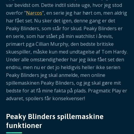
var bevidst om. Dette indtil sidste uge, hvor jeg stod
overfor ”
Narcos
”, en serie jeg har hørt om, men aldrig
har fået set. Nu sker det igen, denne gang er det
Peaky Blinders, som står for skud. Peaky Blinders er
en serie, som har stået på min watchlist i årevis,
primært pga Cillian Murphy, den bedste britiske
skuespiller, måske kun med undtagelse af Tom Hardy.
Under alle omstændigheder har jeg ikke fået set den
endnu, men nu er det jo heldigvis heller ikke serien
Peaky Blinders jeg skal anmelde, men online
spillemaskinen Peaky Blinders, og jeg skal gøre mit
bedste for at få mine fakta på plads. Pragmatic Play er
advaret, spoilers får konsekvenser!
Peaky Blinders spillemaskine
funktioner