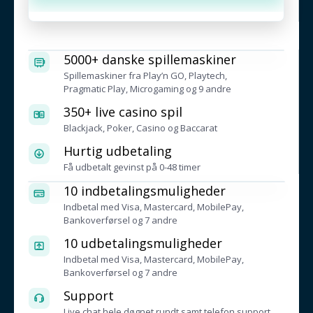
5000+ danske spillemaskiner
Spillemaskiner fra Play’n GO, Playtech,
Pragmatic Play, Microgaming og 9 andre
350+ live casino spil
Blackjack, Poker, Casino og Baccarat
Hurtig udbetaling
Få udbetalt gevinst på 0-48 timer
10 indbetalingsmuligheder
Indbetal med Visa, Mastercard, MobilePay,
Bankoverførsel og 7 andre
10 udbetalingsmuligheder
Indbetal med Visa, Mastercard, MobilePay,
Bankoverførsel og 7 andre
Support
Live chat hele døgnet rundt samt telefon support