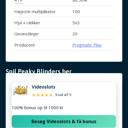
RTP
96.50%
Højeste multiplikator
100
Hjul x rækker
5x3
Gevinstlinjer
20
Producent
Pragmatic Play
Spil Peaky Blinders her
Videoslots
5 ud af 5
100% bonus op til 1000 kr
Besøg Videoslots & få bonus