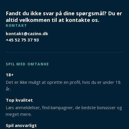
Fandt du ikke svar på dine spørgsmål? Du er
altid velkommen til at kontakte os.
KONTAKT
kontakt@cazino.dk
+45 52 75 37 93
SPIL MED OMTANKE
18+
Det er ikke muligt at oprette en profil, hvis du er under 18
år.
Top kvalitet
Læs anmeldelser, find kampagner, de bedste bonusser og
meget mere.
Spil ansvarligt