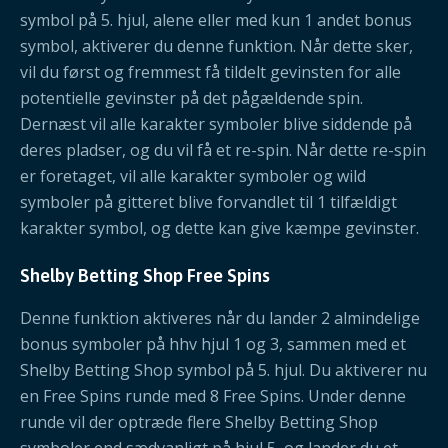
symbol på 5. hjul, alene eller med kun 1 andet bonus
symbol, aktiverer du denne funktion. Når dette sker,
vil du først og fremmest få tildelt gevinsten for alle
potentielle gevinster på det pågældende spin.
Dernæst vil alle karakter symboler blive siddende på
deres pladser, og du vil få et re-spin. Når dette re-spin
er foretaget, vil alle karakter symboler og wild
symboler på gitteret blive forvandlet til 1 tilfældigt
karakter symbol, og dette kan give kæmpe gevinster.
Shelby Betting Shop Free Spins
Denne funktion aktiveres når du lander 2 almindelige
bonus symboler på hhv hjul 1 og 3, sammen med et
Shelby Betting Shop symbol på 5. hjul. Du aktiverer nu
en Free Spins runde med 8 Free Spins. Under denne
runde vil der optræde flere Shelby Betting Shop