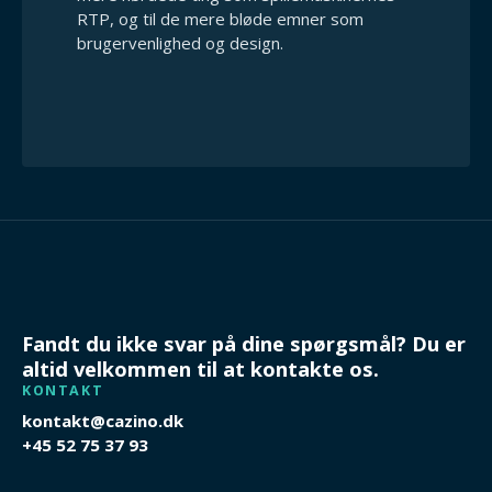
RTP, og til de mere bløde emner som
brugervenlighed og design.
Fandt du ikke svar på dine spørgsmål? Du er
altid velkommen til at kontakte os.
KONTAKT
kontakt@cazino.dk
+45 52 75 37 93