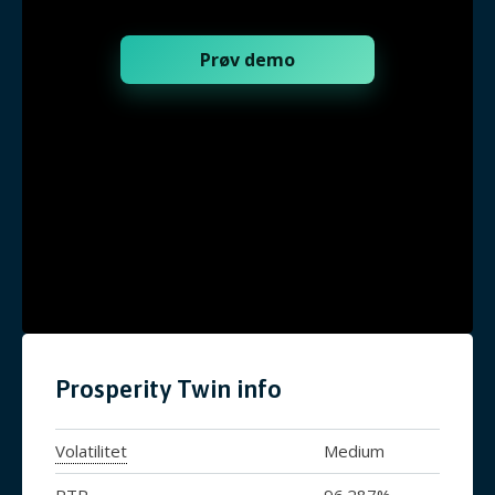
Prøv demo
Prosperity Twin info
Volatilitet
Medium