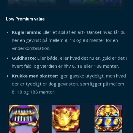
Low Premium value
Kugleramme:
Eller et spil af en art? Uanset hvad får du
her en gevinst på mellem 8, 18 og 88 mønter for en
vinderkombination.
Guldhatte:
Eller både, eller hvad det nu er, guld er det i
hvert fald, og værdien er hhv 8, 18 eller 188 mønter.
Krukke med skatter:
Igen ganske utydeligt, men hvad
der er tydeligt er dog gevinsten, som ligger på mellem
8, 18 og 188 mønter.