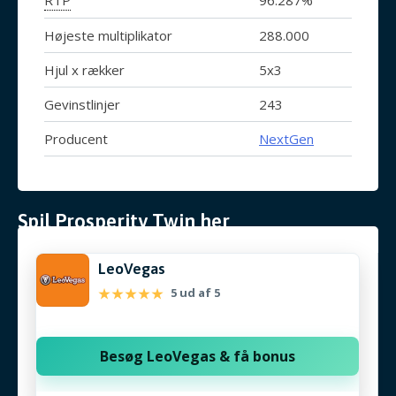
RTP
96.287%
Højeste multiplikator
288.000
Hjul x rækker
5x3
Gevinstlinjer
243
Producent
NextGen
Spil Prosperity Twin her
LeoVegas
5 ud af 5
Besøg LeoVegas & få bonus