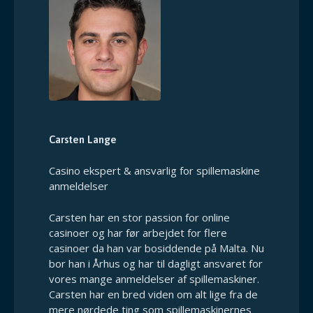
Carsten Lange
Casino ekspert & ansvarlig for spillemaskine
anmeldelser
Carsten har en stor passion for online
casinoer og har før arbejdet for flere
casinoer da han var bosiddende på Malta. Nu
bor han i Århus og har til dagligt ansvaret for
vores mange anmeldelser af spillemaskiner.
Carsten har en bred viden om alt lige fra de
mere nørdede ting som spillemaskinernes