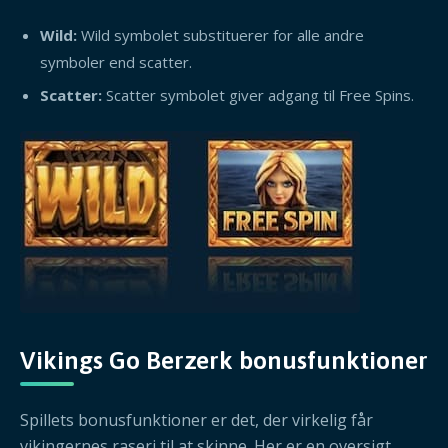
Wild:
Wild symbolet substituerer for alle andre
symboler end scatter.
Scatter:
Scatter symbolet giver adgang til Free Spins.
Vikings Go Berzerk bonusfunktioner
Spillets bonusfunktioner er det, der virkelig får
vikingernes raseri til at skinne. Her er en oversigt