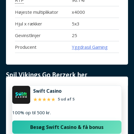
RTP
96.1%
Højeste multiplikator
x4000
Hjul x rækker
5x3
Gevinstlinjer
25
Producent
Yggdrasil Gaming
Spil Vikings Go Berzerk her
Swift Casino
5 ud af 5
100% op til 500 kr.
Besøg Swift Casino & få bonus