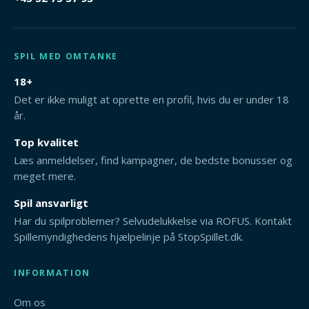
SPIL MED OMTANKE
18+
Det er ikke muligt at oprette en profil, hvis du er under 18
år.
Top kvalitet
Læs anmeldelser, find kampagner, de bedste bonusser og
meget mere.
Spil ansvarligt
Har du spilproblemer? Selvudelukkelse via ROFUS. Kontakt
Spillemyndighedens hjælpelinje på StopSpillet.dk.
INFORMATION
Om os