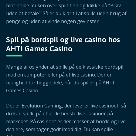
blot holde musen over spiltitlen og klikke på ”Prøv
uden at betale”. Så er du klar til at spille uden brug af
penge og uden at vinde nogen gevinster.
Spil på bordspil og live casino hos
AHTI Games Casino
Mange af os ynder at spille på de klassiske bordspil
mod en computer eller på et live casino. Der er
mulighed for begge dele, når du spiller på AHTI
Games Casino.
Det er Evolution Gaming, der leverer live casinoet, så
du kan spille på et af de bedste live casinoer på
markedet. På casinoet er der masser af borde og live
dealere, som tager godt imod dig. Du kan spille