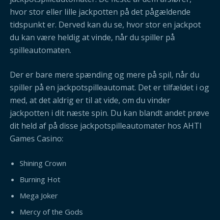
hvor stor eller lille jackpotten på det pågældende
tidspunkt er. Derved kan du se, hvor stor en jackpot
du kan være heldig at vinde, når du spiller på
spilleautomaten.
Der er bare mere spænding og mere på spil, når du
spiller på en jackpotspilleautomat. Det er tilfældet i og
med, at det aldrig er til at vide, om du vinder
jackpotten i dit næste spin. Du kan blandt andet prøve
dit held af på disse jackpotspilleautomater hos AHTI
Games Casino:
Shining Crown
Burning Hot
Mega Joker
Mercy of the Gods