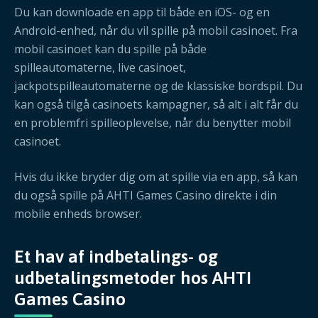
Du kan downloade en app til både en iOS- og en
Android-enhed, når du vil spille på mobil casinoet. Fra
mobil casinoet kan du spille på både
spilleautomaterne, live casinoet,
jackpotspilleautomaterne og de klassiske bordspil. Du
kan også tilgå casinoets kampagner, så alt i alt får du
en problemfri spilleoplevelse, når du benytter mobil
casinoet.
Hvis du ikke bryder dig om at spille via en app, så kan
du også spille på AHTI Games Casino direkte i din
mobile enheds browser.
Et hav af indbetalings- og
udbetalingsmetoder hos AHTI
Games Casino