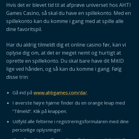
Hvis det er blevet tid til at afprøve universet hos AHTI
Games Casino, så skal du have en spillekonto. Med en
spillekonto kan du komme i gang med at spille alle
dine favoritspil.
Har du aldrig tilmeldt dig et online casino før, kan vi
oplyse dig om, at det er meget nemt og hurtigt at
oprette en spillekonto. Du skal bare have dit MitID
lige ved hånden, og så kan du komme i gang. Følg
disse trin:
Gå ind på
www.ahtigames.com/da/
.
I øverste højre hjørne finder du en orange knap med
”Tilmeld”. Klik på knappen.
Udfyld alle felterne i registreringsformularen med dine
personlige oplysninger.