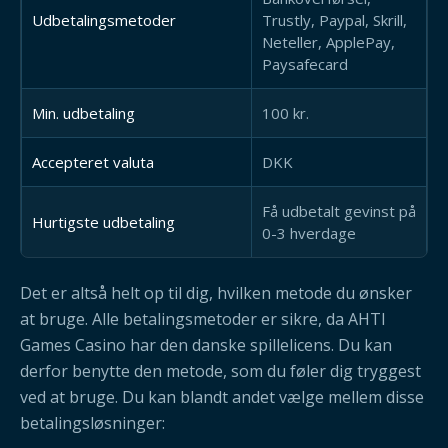
Udbetalingsmetoder
Trustly, Paypal, Skrill,
Neteller, ApplePay,
Paysafecard
Min. udbetaling
100 kr.
Accepteret valuta
DKK
Få udbetalt gevinst på
Hurtigste udbetaling
0-3 hverdage
Det er altså helt op til dig, hvilken metode du ønsker
at bruge. Alle betalingsmetoder er sikre, da AHTI
Games Casino har den danske spillelicens. Du kan
derfor benytte den metode, som du føler dig tryggest
ved at bruge. Du kan blandt andet vælge mellem disse
betalingsløsninger: