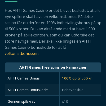
Hos AHTI Games Casino er det blevet besluttet, at alle
nye spillere skal have en velkomstbonus. På dette
casino får du derfor en 100% indbetalingsbonus på op
til 500 kroner. Du kan altså ende med at have 1.000
kroner på spillekontoen, som du kan udforske det
store havrige med. Der skal ikke bruges en AHTI
Games Casino bonuskode for at få
velkomstbonussen
.
AHTI Games free spins og kampagner
AHTI Games Bonus
100% op til 500 kr.
AHTI Games Bonuskode
Behøves ikke
Gennemspilskrav
x10