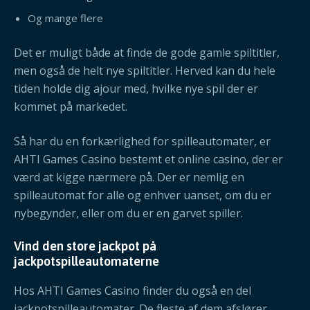
Og mange flere
Det er muligt både at finde de gode gamle spiltitler,
men også de helt nye spiltitler. Herved kan du hele
tiden holde dig ajour med, hvilke nye spil der er
kommet på markedet.
Så har du en forkærlighed for spilleautomater, er
AHTI Games Casino bestemt et online casino, der er
værd at kigge nærmere på. Der er nemlig en
spilleautomat for alle og enhver uanset, om du er
nybegynder, eller om du er en garvet spiller.
Vind den store jackpot på
jackpotspilleautomaterne
Hos AHTI Games Casino finder du også en del
jackpotspilleautomater. De fleste af dem afslører,