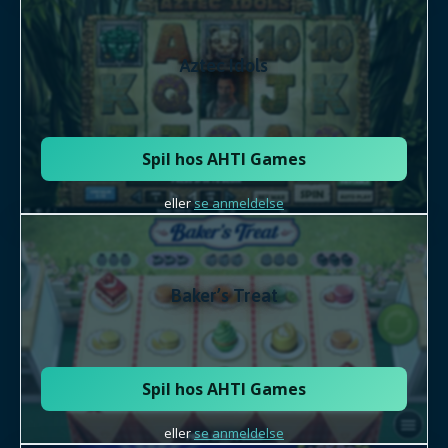
Aztec Idols
Spil hos AHTI Games
eller
se anmeldelse
Baker’s Treat
Spil hos AHTI Games
eller
se anmeldelse