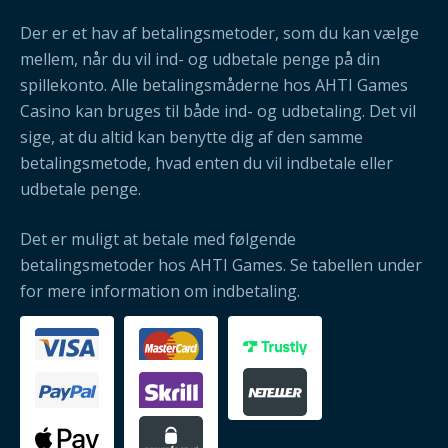
Der er et hav af betalingsmetoder, som du kan vælge
mellem, når du vil ind- og udbetale penge på din
spillekonto. Alle betalingsmåderne hos AHTI Games
Casino kan bruges til både ind- og udbetaling. Det vil
sige, at du altid kan benytte dig af den samme
betalingsmetode, hvad enten du vil indbetale eller
udbetale penge.
Det er muligt at betale med følgende
betalingsmetoder hos AHTI Games. Se tabellen under
for mere information om indbetaling.